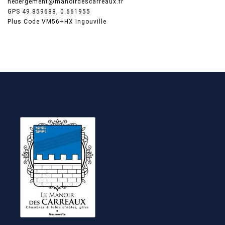
hebergement@manoirdescarreaux.fr
GPS 49.859688, 0.661955
Plus Code VM56+HX Ingouville